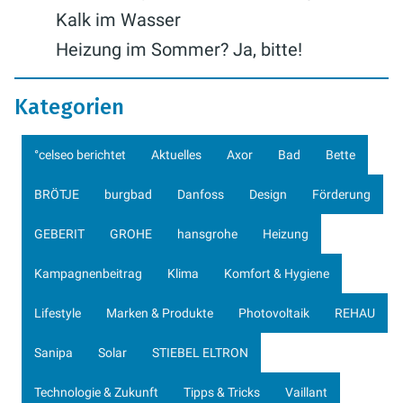
Kalk im Wasser
Heizung im Sommer? Ja, bitte!
Kategorien
°celseo berichtet
Aktuelles
Axor
Bad
Bette
BRÖTJE
burgbad
Danfoss
Design
Förderung
GEBERIT
GROHE
hansgrohe
Heizung
Kampagnenbeitrag
Klima
Komfort & Hygiene
Lifestyle
Marken & Produkte
Photovoltaik
REHAU
Sanipa
Solar
STIEBEL ELTRON
Technologie & Zukunft
Tipps & Tricks
Vaillant