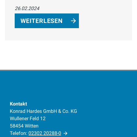
harmonische Farben Ihr Badezimmer in
26.02.2024
eine entspannende Oase verwandeln
können. Erfahren Sie mehr über den
WEITERLESEN
Trend zu nachhaltiger Gestaltung und
biophile Designansätze.
Kontakt
Konrad Hardes GmbH & Co. KG
Wullener Feld 12
58454 Witten
Telefon:
02302 20288-0