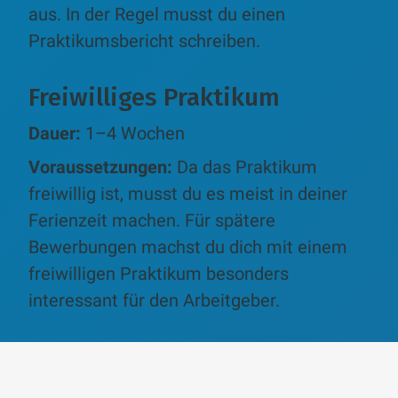
aus. In der Regel musst du einen
Praktikumsbericht schreiben.
Freiwilliges Praktikum
Dauer:
1–4 Wochen
Voraussetzungen:
Da das Praktikum
freiwillig ist, musst du es meist in deiner
Ferienzeit machen. Für spätere
Bewerbungen machst du dich mit einem
freiwilligen Praktikum besonders
interessant für den Arbeitgeber.