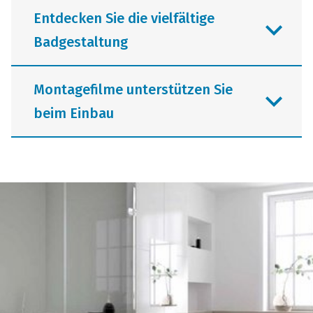
Entdecken Sie die vielfältige
Badgestaltung
Montagefilme unterstützen Sie
beim Einbau
Fugenlose Nischen sowie elegante
Duschflächen aus Mineralwerkstoff und
Pluspunkte der Badgestaltung stehen
als Inspiration in Form kurzer Clips zur
Jederzeit online abrufbar: als
Verfügung. Kurz und knapp zeigt
Unterstützung für Profis vom Fach oder
Schedel kreative Ideen für große und
als Anleitung für den couragierten
kleine Bäder. Darf es ein moderner
Semi-Profi zuhause. Schritt für Schritt
Materialmix sein oder soll das
zeigen die Videos den einfachen
Gästebad möglichst schnell und sauber
Aufbau der Schedel Produkte.