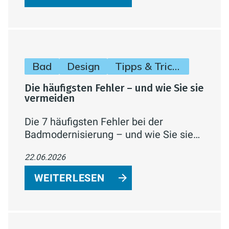
Bad
Design
Tipps & Tricks
Die häufigsten Fehler – und wie Sie sie
vermeiden
Die 7 häufigsten Fehler bei der
Badmodernisierung – und wie Sie sie
mit guter Planung, dem richtigen
22.06.2026
Handwerker und verfügbaren
Förderungen von Anfang an vermeiden.
WEITERLESEN