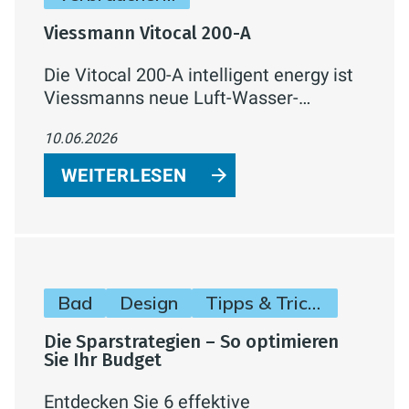
Viessmann Vitocal 200-A
Die Vitocal 200-A intelligent energy ist
Viessmanns neue Luft-Wasser-
Wärmepumpe für Ein- und
10.06.2026
Zweifamilienhäuser. Mit natürlichem
Kältemittel R290, bis zu 75 °C
WEITERLESEN
Vorlauftemperatur und integrierter
Hydraulik in der Außeneinheit.
Bad
Design
Tipps & Tricks
Die Sparstrategien – So optimieren
Sie Ihr Budget
Entdecken Sie 6 effektive