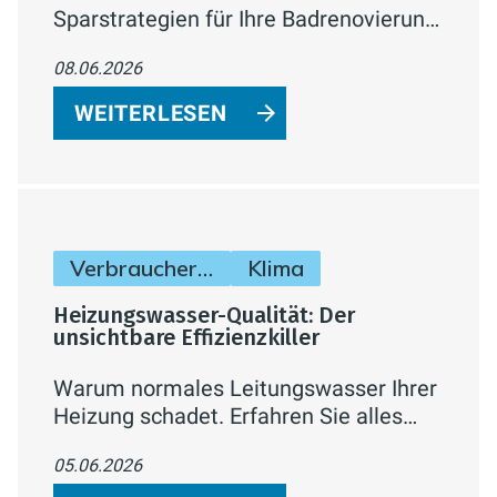
Sparstrategien für Ihre Badrenovierung
– von phasenweiser Umsetzung über
08.06.2026
Fördermittel bis hin zu Eigenleistung.
So holen Sie das Maximum aus Ihrem
WEITERLESEN
Budget heraus.
Verbraucherinfos
Klima
Heizungswasser-Qualität: Der
unsichtbare Effizienzkiller
Warum normales Leitungswasser Ihrer
Heizung schadet. Erfahren Sie alles
über die VDI 2035, Kalkschutz und wie
05.06.2026
Sie Heizkosten durch