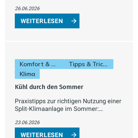
Armaturenlinie für Waschtisch, Bidet,
26.06.2026
Dusche und Badewanne –
energiesparend, wassereffizient und
WEITERLESEN
komfortabel.
Komfort & Hygiene
Tipps & Tricks
Klima
Kühl durch den Sommer
Praxistipps zur richtigen Nutzung einer
Split-Klimaanlage im Sommer:
Temperatur, Verbrauch,
23.06.2026
Lüftungsverhalten und Effizienzklassen
einfach erklärt.
WEITERLESEN