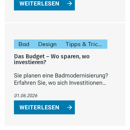
Wasseraufbereitung sparen können.
WEITERLESEN
Bad
Design
Tipps & Tricks
Das Budget – Wo sparen, wo
investieren?
Sie planen eine Badmodernisierung?
Erfahren Sie, wo sich Investitionen
wirklich lohnen (Abdichtung,
01.06.2026
Installation, Lüftung) und an welchen
Stellen Sie clever sparen können –
WEITERLESEN
inklusive Kostenrichtwerten.