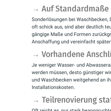
→
Auf Standardmaße 
Sonderlösungen bei Waschbecken,
oft schick aus, sind aber deutlich te
gängige Maße und Formen zurückgrei
Anschaffung und vereinfacht späte
→
Vorhandene Anschl
Je weniger Wasser- und Abwasseran
werden müssen, desto günstiger w
und Waschbecken weitgehend an ihr
Installationskosten.
→
Teilrenovierung st
Oft reicht es, nur stark beanspruch