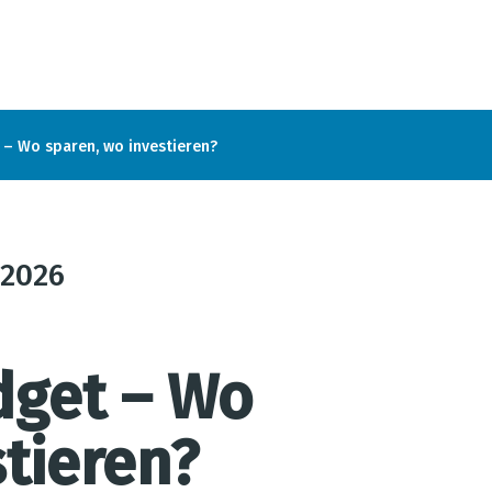
 – Wo sparen, wo investieren?
2026
dget – Wo
tieren?