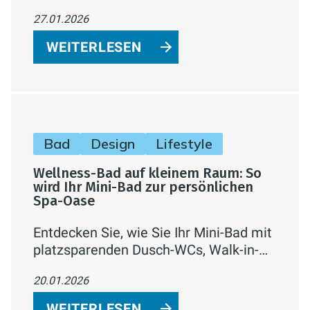
Compact: frisches Design, mehr
27.01.2026
Stauraum, attraktive Farben und
einfache Montage – ideal für private
WEITERLESEN
Bäder und professionelle Projekte.
Bad
Design
Lifestyle
Wellness-Bad auf kleinem Raum: So
wird Ihr Mini-Bad zur persönlichen
Spa-Oase
Entdecken Sie, wie Sie Ihr Mini-Bad mit
platzsparenden Dusch-WCs, Walk-in-
Duschen, cleverem Stauraum,
20.01.2026
stimmungsvoller Beleuchtung, Musik
und Düften in eine echte Spa-Oase
WEITERLESEN