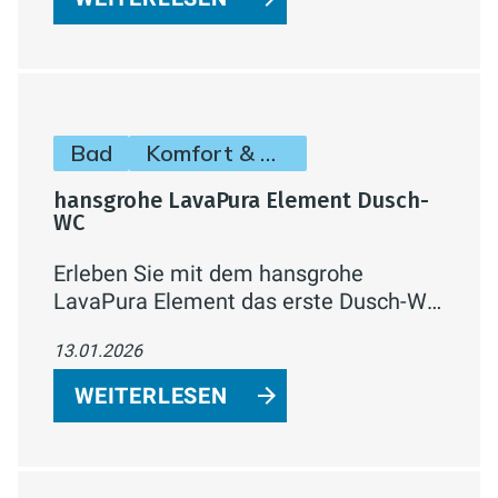
verwandeln.
Bad
Komfort & Hygiene
hansgrohe LavaPura Element Dusch-
WC
Erleben Sie mit dem hansgrohe
LavaPura Element das erste Dusch-WC
für den europäischen Markt. Sanfte
13.01.2026
Reinigung, smartes Design und
nachhaltige Technologie vereinen sich
WEITERLESEN
zu einem neuen Maß an Hygiene und
Komfort im modernen Badezimmer.