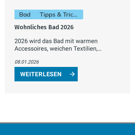
Bad
Tipps & Tricks
Wohnliches Bad 2026
2026 wird das Bad mit warmen
Accessoires, weichen Textilien,
Naturmaterialien und
08.01.2026
stimmungsvollem Licht immer mehr
zum wohnlichen Wohlfühlraum. Der
WEITERLESEN
Trend geht klar zum „Spa at Home“ mit
Ordnungssystemen, dekorativer
Aufbewahrung und harmonischen
Farbakzenten