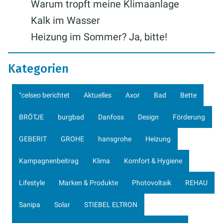
Warum tropft meine Klimaanlage
Kalk im Wasser
Heizung im Sommer? Ja, bitte!
Kategorien
°celseo berichtet
Aktuelles
Axor
Bad
Bette
BRÖTJE
burgbad
Danfoss
Design
Förderung
GEBERIT
GROHE
hansgrohe
Heizung
Kampagnenbeitrag
Klima
Komfort & Hygiene
Lifestyle
Marken & Produkte
Photovoltaik
REHAU
Sanipa
Solar
STIEBEL ELTRON