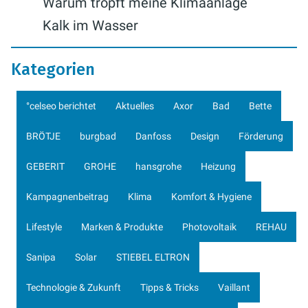
Warum tropft meine Klimaanlage
Kalk im Wasser
Kategorien
°celseo berichtet
Aktuelles
Axor
Bad
Bette
BRÖTJE
burgbad
Danfoss
Design
Förderung
GEBERIT
GROHE
hansgrohe
Heizung
Kampagnenbeitrag
Klima
Komfort & Hygiene
Lifestyle
Marken & Produkte
Photovoltaik
REHAU
Sanipa
Solar
STIEBEL ELTRON
Technologie & Zukunft
Tipps & Tricks
Vaillant