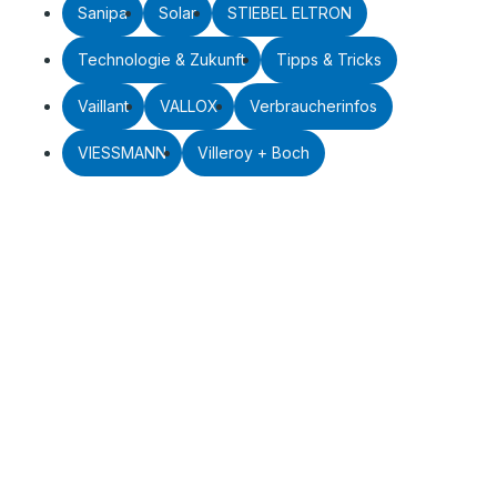
Sanipa
Solar
STIEBEL ELTRON
Technologie & Zukunft
Tipps & Tricks
Vaillant
VALLOX
Verbraucherinfos
VIESSMANN
Villeroy + Boch