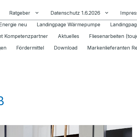
Ratgeber
Datenschutz 1.6.2026
Impre
Untermenü für Ratgeber umschalten
Untermenü f
Energie neu
Landingpage Wärmepumpe
Landingpag
ant Kompetenzpartner
Aktuelles
Fliesenarbeiten (tou
gen
Fördermittel
Download
Markenlieferanten R
ß