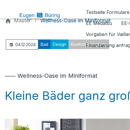
Kontaktieren Sie uns
Testseite Formulare
Master
Wellness-Oase im Miniformat
EE Medatsu
EE-
Vorgaben für Vaill
Bad
Design
Komfort & Hygiene
04.12.2024
Finanzierung anfra
⸺ Wellness-Oase im Miniformat
Kleine Bäder ganz gro