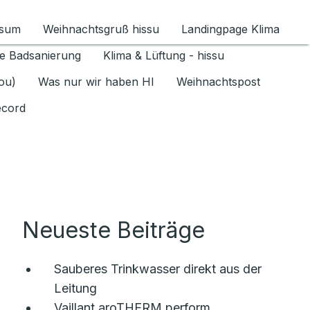
ssum
Weihnachtsgruß hissu
Landingpage Klima
ür Datenschutz 1.6.2026 umschalten
e Badsanierung
Klima & Lüftung - hissu
jou)
Was nur wir haben HI
Weihnachtspost
ecord
Neueste Beiträge
Sauberes Trinkwasser direkt aus der
Leitung
Vaillant aroTHERM perform