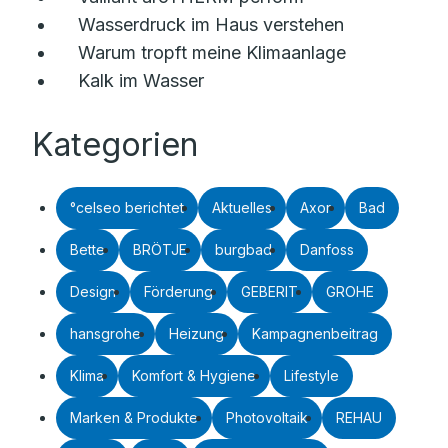
Wasserdruck im Haus verstehen
Warum tropft meine Klimaanlage
Kalk im Wasser
Kategorien
°celseo berichtet
Aktuelles
Axor
Bad
Bette
BRÖTJE
burgbad
Danfoss
Design
Förderung
GEBERIT
GROHE
hansgrohe
Heizung
Kampagnenbeitrag
Klima
Komfort & Hygiene
Lifestyle
Marken & Produkte
Photovoltaik
REHAU