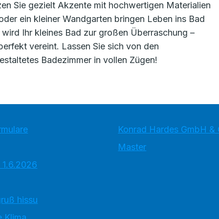
n Sie gezielt Akzente mit hochwertigen Materialien
oder ein kleiner Wandgarten bringen Leben ins Bad
ps wird Ihr kleines Bad zur großen Überraschung –
perfekt vereint. Lassen Sie sich von den
gestaltetes Badezimmer in vollen Zügen!
rmulare
Konrad Hardes GmbH & 
Master
 1.6.2026
ruß hissu
 Klima