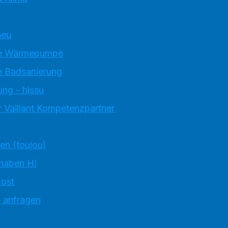
neu
e Wärmepumpe
 Badsanierung
ung - hissu
 Vaillant Kompetenzpartner
ten (toujou)
 haben HI
ost
g anfragen