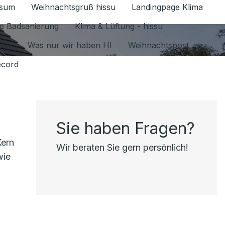
ssum
Weihnachtsgruß hissu
Landingpage Klima
ür Datenschutz 1.6.2026 umschalten
e Badsanierung
Klima & Lüftung - hissu
jou)
Was nur wir haben HI
Weihnachtspost
ecord
Sie haben Fragen?
Kern
Wir beraten Sie gern persönlich!
wie