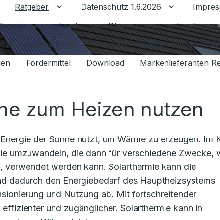
Ratgeber
Datenschutz 1.6.2026
Impre
Untermenü für Ratgeber umschalten
Untermenü f
Energie neu
Landingpage Wärmepumpe
Landingpag
ant Kompetenzpartner
Aktuelles
Fliesenarbeiten (tou
gen
Fördermittel
Download
Markenlieferanten R
nne zum Heizen nutzen
ie Energie der Sonne nutzt, um Wärme zu erzeugen. Im 
gie umzuwandeln, die dann für verschiedene Zwecke, 
 verwendet werden kann. Solarthermie kann die
nd dadurch den Energiebedarf des Hauptheizsystems
nsionierung und Nutzung ab. Mit fortschreitender
ffizienter und zugänglicher. Solarthermie kann in