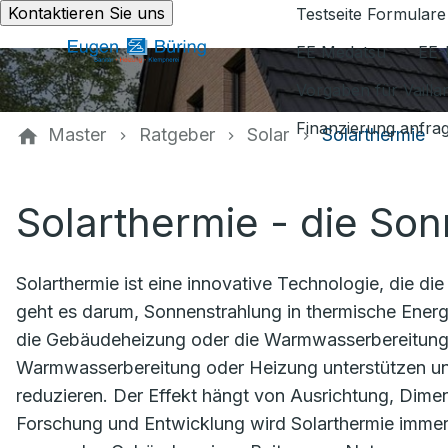
Kontaktieren Sie uns
Testseite Formulare
EE Medatsu
EE-
Vorgaben für Vaill
Finanzierung anfra
Master
Ratgeber
Solar
Solarthermie
Solarthermie - die So
Solarthermie ist eine innovative Technologie, die d
geht es darum, Sonnenstrahlung in thermische Ener
die Gebäudeheizung oder die Warmwasserbereitung,
Warmwasserbereitung oder Heizung unterstützen u
reduzieren. Der Effekt hängt von Ausrichtung, Dime
Forschung und Entwicklung wird Solarthermie immer e