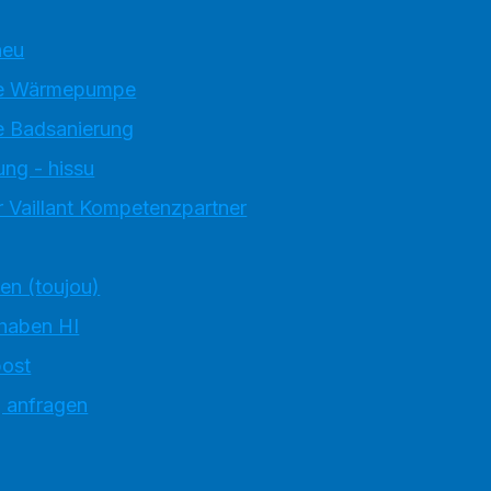
neu
e Wärmepumpe
 Badsanierung
ung - hissu
 Vaillant Kompetenzpartner
ten (toujou)
 haben HI
ost
g anfragen