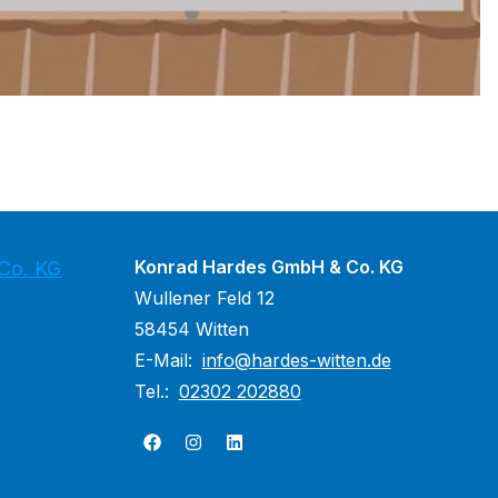
Konrad Hardes GmbH & Co. KG
Co. KG
Wullener Feld 12
58454 Witten
E-Mail:
info@hardes-witten.de
Tel.:
02302 202880