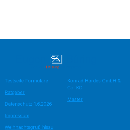
Testseite Formulare
Konrad Hardes GmbH &
Co. KG
Ratgeber
Master
Datenschutz 1.6.2026
Impressum
Weihnachtsgruß hissu