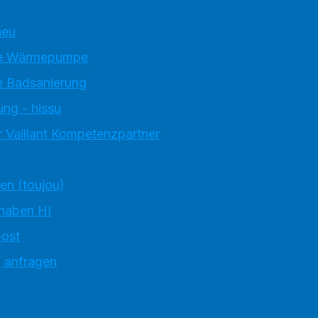
neu
e Wärmepumpe
 Badsanierung
ung - hissu
 Vaillant Kompetenzpartner
ten (toujou)
 haben HI
ost
g anfragen