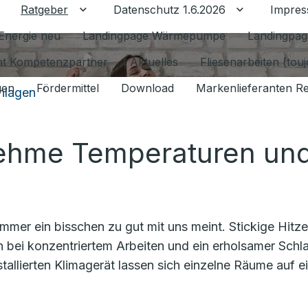
Ratgeber
Datenschutz 1.6.2026
Impre
Untermenü für Ratgeber umschalten
Untermenü f
Energie neu
Landingpage Wärmepumpe
Landingpag
ant Kompetenzpartner
Aktuelles
Fliesenarbeiten (tou
gen
Fördermittel
Download
Markenlieferanten R
nlagen
nehme Temperaturen un
mer ein bisschen zu gut mit uns meint. Stickige Hitz
bei konzentriertem Arbeiten und ein erholsamer Schlaf
tallierten Klimagerät lassen sich einzelne Räume auf e