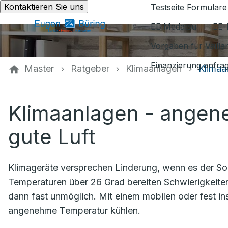
Kontaktieren Sie uns
Testseite Formulare
EE Medatsu
EE-
Vorgaben für Vaill
Finanzierung anfra
Master
Ratgeber
Klimaanlagen
Klimaa
Klimaanlagen - ange
gute Luft
Klimageräte versprechen Linderung, wenn es der Som
Temperaturen über 26 Grad bereiten Schwierigkeiten 
dann fast unmöglich. Mit einem mobilen oder fest ins
angenehme Temperatur kühlen.