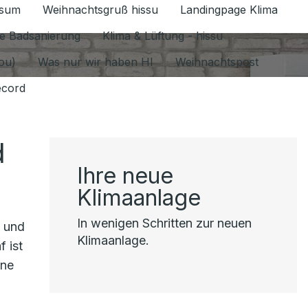
ssum
Weihnachtsgruß hissu
Landingpage Klima
ür Datenschutz 1.6.2026 umschalten
e Badsanierung
Klima & Lüftung - hissu
jou)
Was nur wir haben HI
Weihnachtspost
ecord
d
Ihre neue
Klimaanlage
In wenigen Schritten zur neuen
e und
Klimaanlage.
 ist
ine