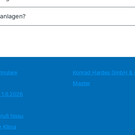
aanlagen?
rmulare
Konrad Hardes GmbH & 
Master
 1.6.2026
ruß hissu
 Klima