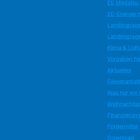
EE Medatsu
EE-Energie 
Landingpag
Landingpage
Klima & Lüft
Vorgaben für
Aktuelles
Fliesenarbei
Was nur wir
Weihnachtsp
Finanzierun
Fördermittel
Download