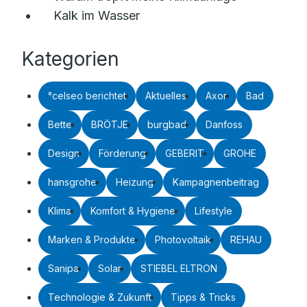
Kalk im Wasser
Kategorien
°celseo berichtet
Aktuelles
Axor
Bad
Bette
BRÖTJE
burgbad
Danfoss
Design
Förderung
GEBERIT
GROHE
hansgrohe
Heizung
Kampagnenbeitrag
Klima
Komfort & Hygiene
Lifestyle
Marken & Produkte
Photovoltaik
REHAU
Sanipa
Solar
STIEBEL ELTRON
Technologie & Zukunft
Tipps & Tricks