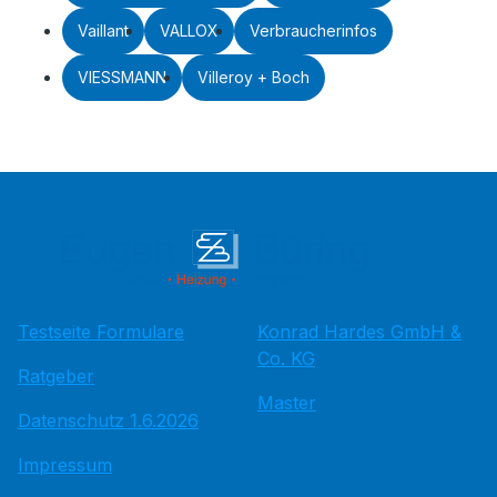
Vaillant
VALLOX
Verbraucherinfos
VIESSMANN
Villeroy + Boch
Testseite Formulare
Konrad Hardes GmbH &
Co. KG
Ratgeber
Master
Datenschutz 1.6.2026
Impressum