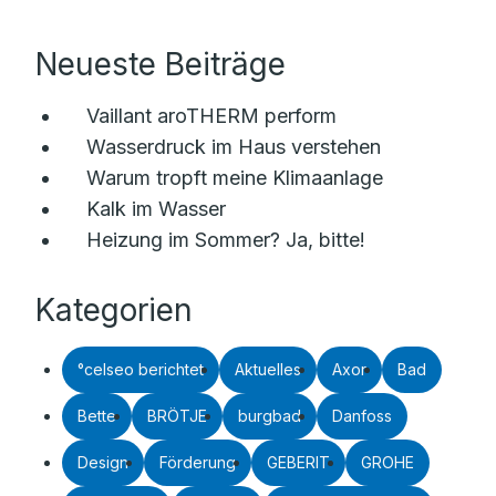
Neueste Beiträge
Vaillant aroTHERM perform
Wasserdruck im Haus verstehen
Warum tropft meine Klimaanlage
Kalk im Wasser
Heizung im Sommer? Ja, bitte!
Kategorien
°celseo berichtet
Aktuelles
Axor
Bad
Bette
BRÖTJE
burgbad
Danfoss
Design
Förderung
GEBERIT
GROHE