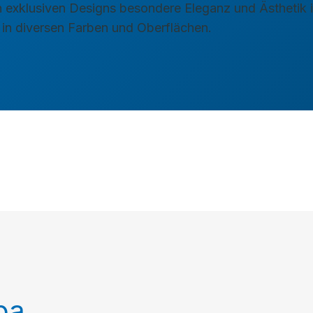
ren exklusiven Designs besondere Eleganz und Ästhetik 
t in diversen Farben und Oberflächen.
pa