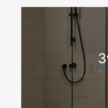
3
Begeis