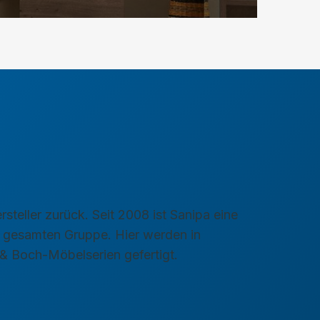
eller zurück. Seit 2008 ist Sanipa eine
 gesamten Gruppe. Hier werden in
 & Boch-Möbelserien gefertigt.