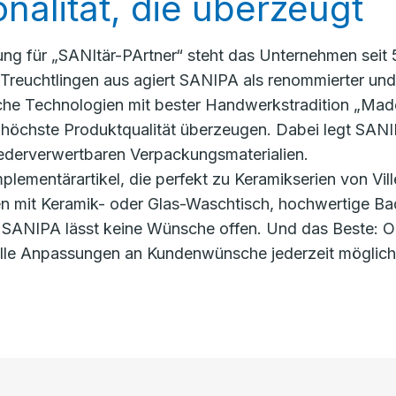
nalität, die überzeugt
g für „SANItär-PArtner“ steht das Unternehmen seit 5
reuchtlingen aus agiert SANIPA als renommierter und v
tliche Technologien mit bester Handwerkstradition „Ma
d höchste Produktqualität überzeugen. Dabei legt SAN
iederverwertbaren Verpackungsmaterialien.
lementärartikel, die perfekt zu Keramikserien von Vi
n mit Keramik- oder Glas-Waschtisch, hochwertige B
SANIPA lässt keine Wünsche offen. Und das Beste: Ob
elle Anpassungen an Kundenwünsche jederzeit möglich