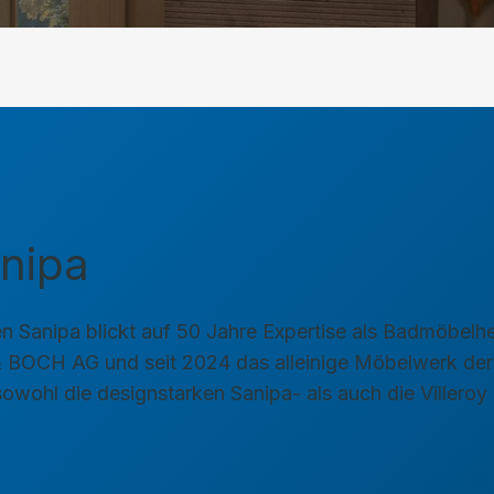
anipa
Sanipa blickt auf 50 Jahre Expertise als Badmöbelherst
 BOCH AG und seit 2024 das alleinige Möbelwerk der
wohl die designstarken Sanipa- als auch die Villeroy