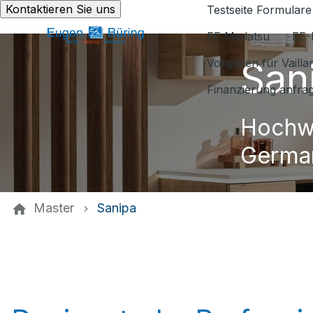
Kontaktieren Sie uns
Testseite Formulare
EE Medatsu
EE-
San
Vorgaben für Vaill
Finanzierung anfra
Hochw
Germa
Master
Sanipa