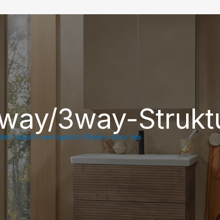
way/3way-Strukt
tert optisch wie haptisch! Weitere Infos hier.