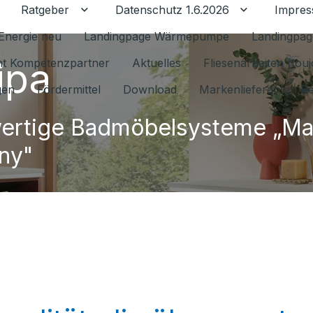
Ratgeber
Datenschutz 1.6.2026
Impre
Untermenü für Ratgeber umschalten
Untermenü f
Energie neu
Landingpage Wärmepumpe
Landingpag
ipa
ant Kompetenzpartner
Aktuelles
Fliesenarbeiten (tou
gen
Fördermittel
Download
Markenlieferanten R
ertige Badmöbelsysteme „Ma
ny"