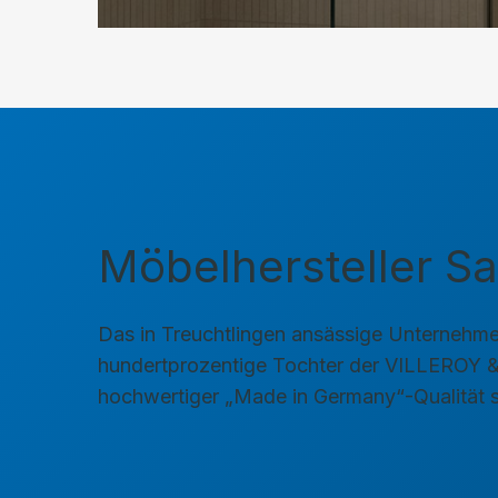
Möbelhersteller S
Das in Treuchtlingen ansässige Unternehmen 
hundertprozentige Tochter der VILLEROY &
hochwertiger „Made in Germany“-Qualität so