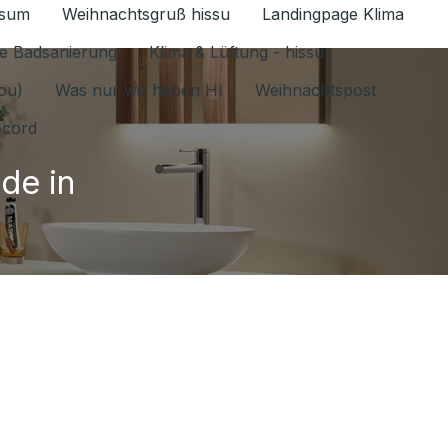
ssum
Weihnachtsgruß hissu
Landingpage Klima
ür Datenschutz 1.6.2026 umschalten
e Badsanierung
Klima & Lüftung - hissu
jou)
Was nur wir haben HI
Weihnachtspost
ecord
de in