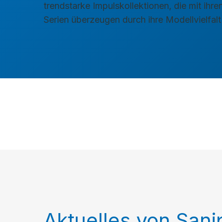
trendstarke Impulskollektionen, die mit ih
Serien überzeugen durch ihre Modellvielfal
Aktuelles von Sani