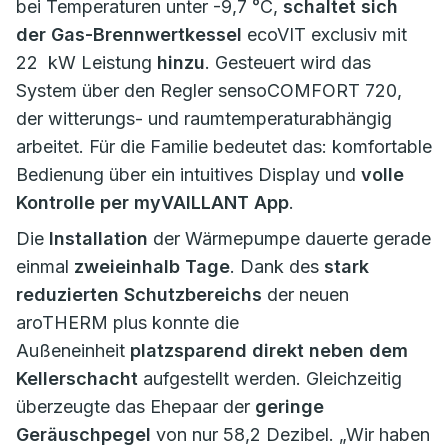
bei Temperaturen unter -9,7 °C,
schaltet sich
der Gas-Brennwertkessel
ecoVIT exclusiv mit
22 kW Leistung
hinzu
. Gesteuert wird das
System über den Regler sensoCOMFORT 720,
der witterungs- und raumtemperaturabhängig
arbeitet. Für die Familie bedeutet das: komfortable
Bedienung über ein intuitives Display und
volle
Kontrolle per myVAILLANT App
.
Die
Installation
der Wärmepumpe dauerte gerade
einmal
zweieinhalb Tage
. Dank des
stark
reduzierten Schutzbereichs
der neuen
aroTHERM plus konnte die
Außeneinheit
platzsparend direkt neben dem
Kellerschacht
aufgestellt werden. Gleichzeitig
überzeugte das Ehepaar der
geringe
Geräuschpegel
von nur 58,2 Dezibel. „Wir haben