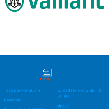
Testseite Formulare
Konrad Hardes GmbH &
Co. KG
Ratgeber
Master