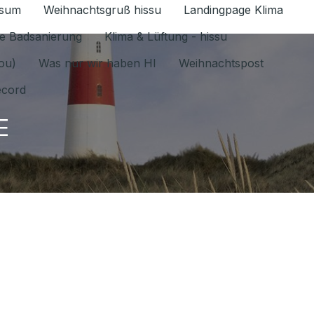
ssum
Weihnachtsgruß hissu
Landingpage Klima
ür Datenschutz 1.6.2026 umschalten
e Badsanierung
Klima & Lüftung - hissu
jou)
Was nur wir haben HI
Weihnachtspost
ecord
E