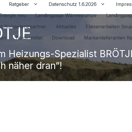
Ratgeber
Datenschutz 1.6.2026
Impre
Untermenü für Ratgeber umschalten
Untermenü f
Energie neu
Landingpage Wärmepumpe
Landingpag
ÖTJE
ant Kompetenzpartner
Aktuelles
Fliesenarbeiten (tou
gen
Fördermittel
Download
Markenlieferanten R
m Heizungs-Spezialist BRÖTJ
ch näher dran“!