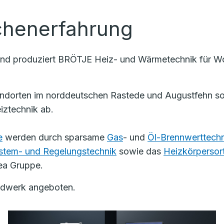
chenerfahrung
und produziert BRÖTJE Heiz- und Wärmetechnik für Woh
ndorten im norddeutschen Rastede und Augustfehn sow
iztechnik ab.
e
werden durch sparsame
Gas
- und
Öl-Brennwerttechn
stem- und Regelungstechnik
sowie das
Heizkörpersor
mea Gruppe.
andwerk angeboten.