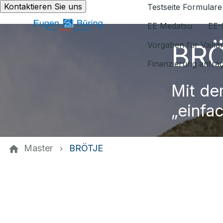
Kontaktieren Sie uns
Testseite Formulare
EE Medatsu
EE-
BR
Vorgaben für Vaill
Finanzierung anfra
Mit de
„einfa
Master
BRÖTJE