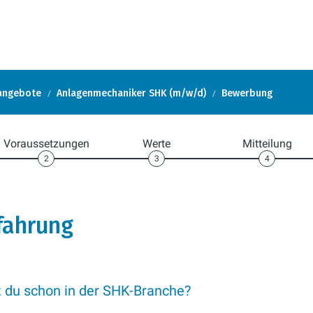
nangebote
Anlagenmechaniker SHK (m/w/d)
Bewerbung
Voraussetzungen
Werte
Mitteilung
2
3
4
fahrung
t du schon in der SHK-Branche?